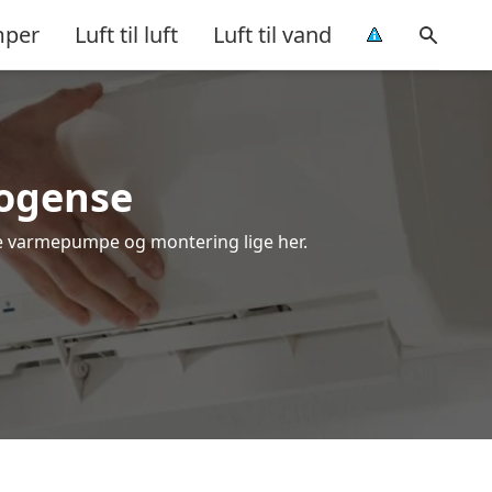
per
Luft til luft
Luft til vand
Bogense
e varmepumpe og montering lige her.