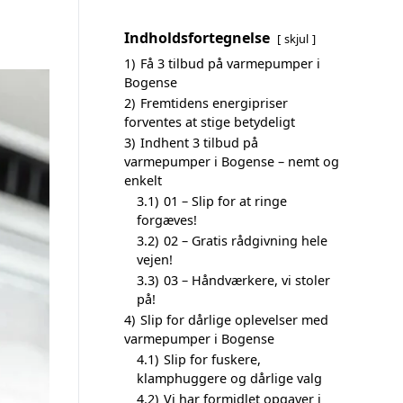
Indholdsfortegnelse
skjul
1)
Få 3 tilbud på varmepumper i
Bogense
2)
Fremtidens energipriser
forventes at stige betydeligt
3)
Indhent 3 tilbud på
varmepumper i Bogense – nemt og
enkelt
3.1)
01 – Slip for at ringe
forgæves!
3.2)
02 – Gratis rådgivning hele
vejen!
3.3)
03 – Håndværkere, vi stoler
på!
4)
Slip for dårlige oplevelser med
varmepumper i Bogense
4.1)
Slip for fuskere,
klamphuggere og dårlige valg
4.2)
Vi har formidlet opgaver i