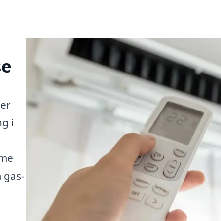
se
ler
g i
rme
 gas-