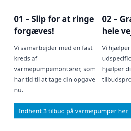
01 – Slip for at ringe
02 – Gr
forgæves!
hele ve
Vi samarbejder med en fast
Vi hjælpe
kreds af
udspecifi
varmepumpemontører, som
hjælper d
har tid til at tage din opgave
tilbudspr
nu.
Indhent 3 tilbud på varmepumper her