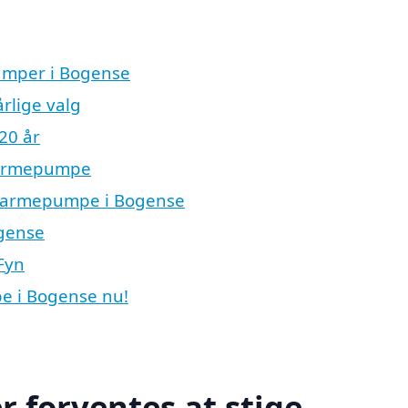
pumper i Bogense
rlige valg
20 år
varmepumpe
en varmepumpe i Bogense
gense
Fyn
e i Bogense nu!
r forventes at stige