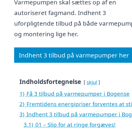
Varmepumpen skal sættes op af en
autoriseret fagmand. Indhent 3
uforpligtende tilbud på både varmepum
og montering lige her.
Indhent 3 tilbud på varmepumper her
Indholdsfortegnelse
skjul
1)
Få 3 tilbud på varmepumper i Bogense
2)
Fremtidens energipriser forventes at st
3)
Indhent 3 tilbud på varmepumper i Bog
3.1)
01 – Slip for at ringe forgæves!