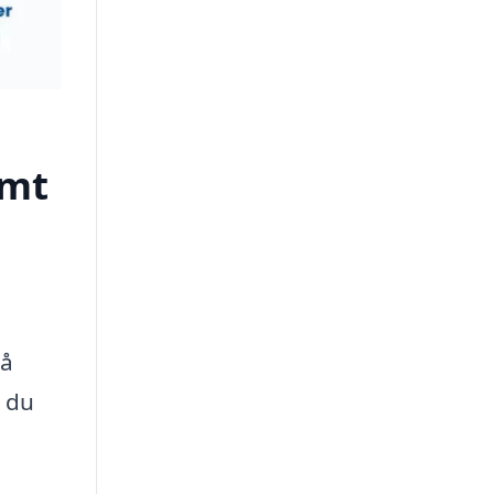
emt
på
r du