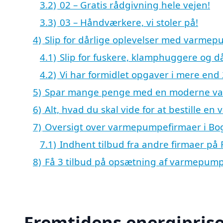
3.2)
02 – Gratis rådgivning hele vejen!
3.3)
03 – Håndværkere, vi stoler på!
4)
Slip for dårlige oplevelser med varme
4.1)
Slip for fuskere, klamphuggere og då
4.2)
Vi har formidlet opgaver i mere end 
5)
Spar mange penge med en moderne 
6)
Alt, hvad du skal vide for at bestille 
7)
Oversigt over varmepumpefirmaer i Bo
7.1)
Indhent tilbud fra andre firmaer på 
8)
Få 3 tilbud på opsætning af varmepump
Fremtidens energiprise