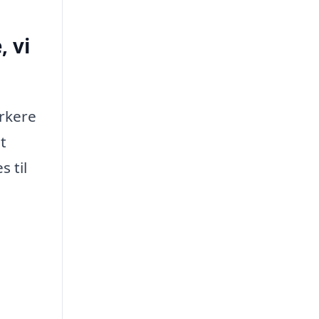
 vi
rkere
t
 til