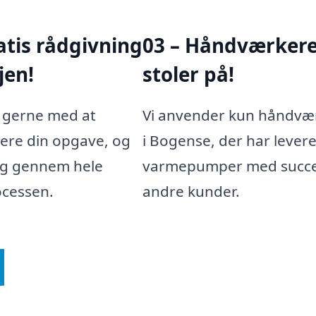
atis rådgivning
03 – Håndværkere,
jen!
stoler på!
r gerne med at
Vi anvender kun håndvæ
cere din opgave, og
i Bogense, der har levere
ig gennem hele
varmepumper med succes
ocessen.
andre kunder.